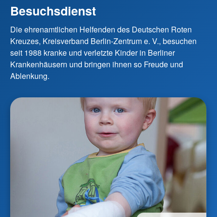
Besuchsdienst
Die ehrenamtlichen Helfenden des Deutschen Roten
Kreuzes, Kreisverband Berlin-Zentrum e. V., besuchen
seit 1988 kranke und verletzte Kinder in Berliner
Krankenhäusern und bringen ihnen so Freude und
Ablenkung.