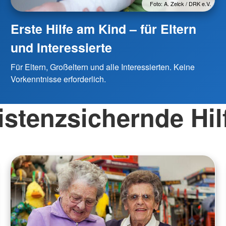
Foto: A. Zelck / DRK e.V.
Erste Hilfe am Kind – für Eltern
und Interessierte
Für Eltern, Großeltern und alle Interessierten. Keine
Vorkenntnisse erforderlich.
istenzsichernde Hil