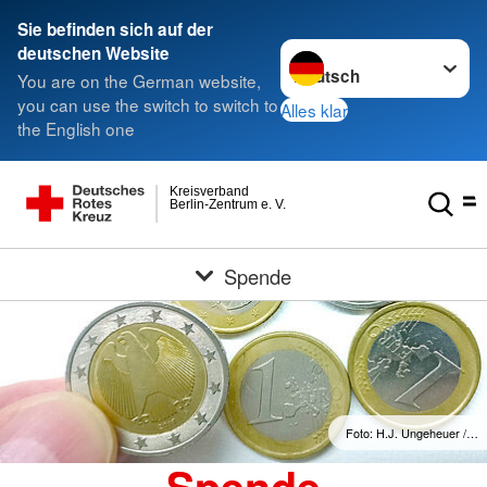
Sie befinden sich auf der
Sprache wechseln zu
deutschen Website
You are on the German website,
you can use the switch to switch to
Alles klar
the English one
Kreisverband
Berlin-Zentrum e. V.
Spende
Foto: H.J. Ungeheuer /…
Spende