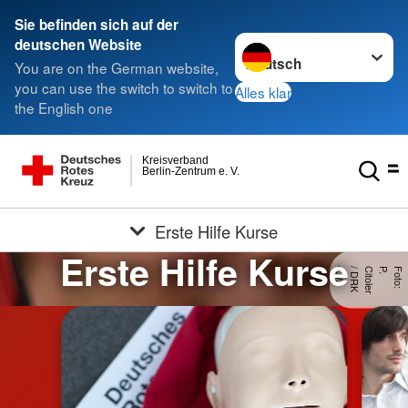
Sie befinden sich auf der
Sprache wechseln zu
deutschen Website
You are on the German website,
you can use the switch to switch to
Alles klar
the English one
Kreisverband
Berlin-Zentrum e. V.
Erste Hilfe Kurse
Erste Hilfe Kurse
.
F
o
t
o
:
P
.
C
it
o
le
r
/
D
R
K
e
.
V