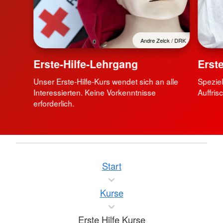
Andre Zelck / DRK
Erste-Hilfe-Lehrgang
Erste
Unser Erste-Hilfe-Kurs wendet sich an alle
Speziell
Interessierten. Keine Vorkenntnisse
Auffris
erforderlich.
Start
Kurse
Erste Hilfe Kurse