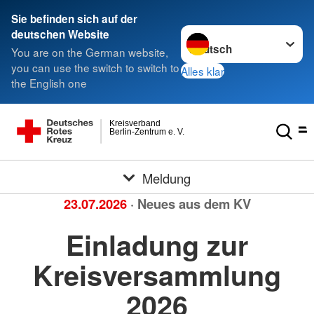
Sie befinden sich auf der
Sprache wechseln zu
deutschen Website
You are on the German website,
you can use the switch to switch to
Alles klar
the English one
Kreisverband
Berlin-Zentrum e. V.
Meldung
23.07.2026
· Neues aus dem KV
Einladung zur
Kreisversammlung
2026