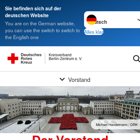
Sie befinden sich auf der
Sprache wechseln zu
deutschen Website
You are on the German website,
you can use the switch to switch to
Alles klar
the English one
Kreisverband
Berlin-Zentrum e. V.
Vorstand
Michael Handelmann / DRK
Der Vorstand